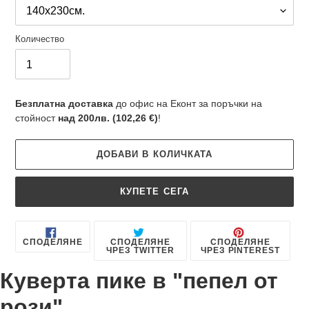
Количество
Безплатна доставка
до офис на Еконт за поръчки на
стойност
над 200лв. (102,26 €)
!
ДОБАВИ В КОЛИЧКАТА
КУПЕТЕ СЕГА
Добавяне
на
СПОДЕЛЯНЕ
ИЗПРАЩАНЕ
ОТБЕ
СПОДЕЛЯНЕ
СПОДЕЛЯНЕ
СПОДЕЛЯНЕ
ЧРЕЗ
НА
В
ЧРЕЗ TWITTER
ЧРЕЗ PINTEREST
продукт
FACEBOOK
ТУИТ
PINT
В
към
Куверта пике в "пепел от
TWITTER
количката
ви
рози"