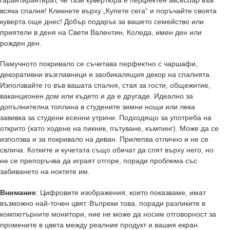
всяка спалня! Кликнете върху „Купете сега“ и поръчайте своята
куверта още днес! Добър подарък за вашето семейство или
приятели в деня на Свети Валентин, Коледа, имен ден или
рожден ден.
Памучното покривало се съчетава перфектно с чаршафи,
декоративни възглавници и заобикалящия декор на спалнята.
Използвайте го във вашата спалня, стая за гости, общежитие,
ваканционен дом или където и да е другаде. Идеално за
допълнителна топлина в студените зимни нощи или лека
завивка за студени есенни утрини. Подходящо за употреба на
открито (като ходене на пикник, пътуване, къмпинг). Може да се
използва и за покривало на диван. Прилепва отлично и не се
свлича. Котките и кучетата също обичат да спят върху него, но
не се препоръчва да играят отгоре, поради проблема със
забиването на ноктите им.
Внимание
: Цифровите изображения, които показваме, имат
възможно най-точен цвят. Въпреки това, поради разликите в
компютърните монитори, ние не може да носим отговорност за
промените в цвета между реалния продукт и вашия екран.