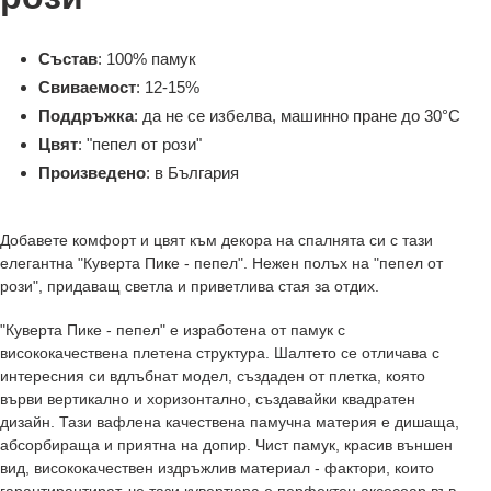
Състав
: 100% памук
Свиваемост
: 12-15%
Поддръжка
: да не се избелва, машинно пране до 30°C
Цвят
: "пепел от рози"
Произведено
: в България
Добавете комфорт и цвят към декора на спалнята си с тази
елегантна "Куверта Пике - пепел". Нежен полъх на "пепел от
рози", придаващ светла и приветлива стая за отдих.
"Куверта Пике - пепел" е изработена от памук с
висококачествена плетена структура. Шалтето се отличава с
интересния си вдлъбнат модел, създаден от плетка, която
върви вертикално и хоризонтално, създавайки квадратен
дизайн. Тази вафлена качествена памучна материя е дишаща,
абсорбираща и приятна на допир. Чист памук, красив външен
вид, висококачествен издръжлив материал - фактори, които
гарантирантират, че тази кувертюра е перфектен аксесоар във