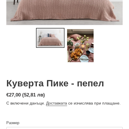
Куверта Пике - пепел
Обичайна
€27,00 (52,81 лв)
цена
С включени данъци.
Доставката
се изчислява при плащане.
Размер